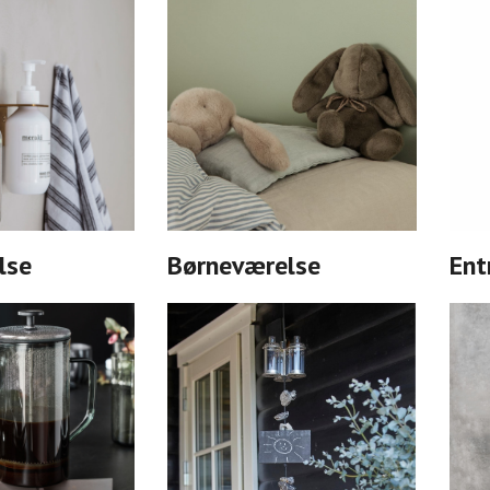
lse
Børneværelse
Ent