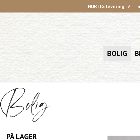
HURTIG levering
3
BOLIG
B
Bolig
PÅ LAGER