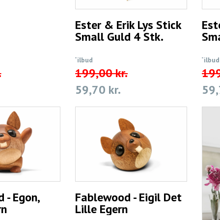
Ester & Erik Lys Stick
Est
Small Guld 4 Stk.
Sma
Tilbud
Tilbud
.
199,00 kr.
199
59,70 kr.
59,
 - Egon,
Fablewood - Eigil Det
rn
Lille Egern