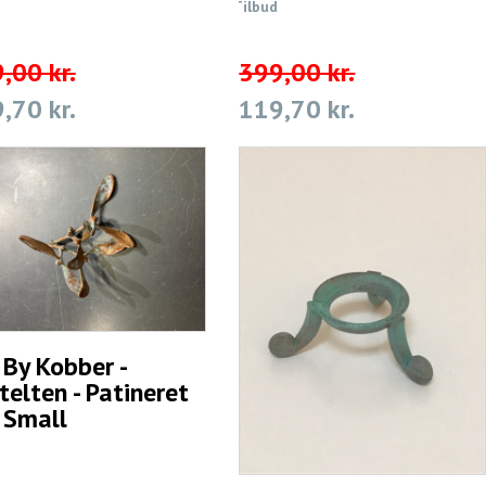
Tilbud
,00 kr.
399,00 kr.
,70 kr.
119,70 kr.
 By Kobber -
telten - Patineret
. Small