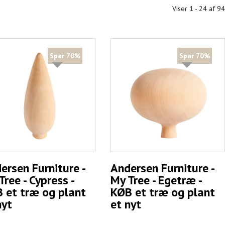
Viser 1 - 24 af 94
Spar 70%
Spar 70%
ersen Furniture -
Andersen Furniture -
Tree - Cypress -
My Tree - Egetræ -
 et træ og plant
KØB et træ og plant
nyt
et nyt