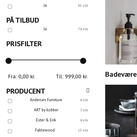
Ja
91 stk
PÅ TILBUD
Ja
74 stk
PRISFILTER
Badevære
Fra:
0,00
kr.
Til:
999,00
kr.
PRODUCENT
Andersen Furniture
4 stk
ART by kobber
7 stk
Ester & Erik
4 stk
Fablewood
13 stk