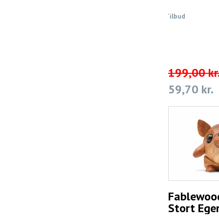
Tilbud
199,00 kr
59,70 kr.
Fablewood
Stort Ege