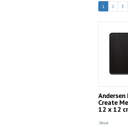
1
2
3
Andersen F
Create Me
12 x 12 c
Tilbud