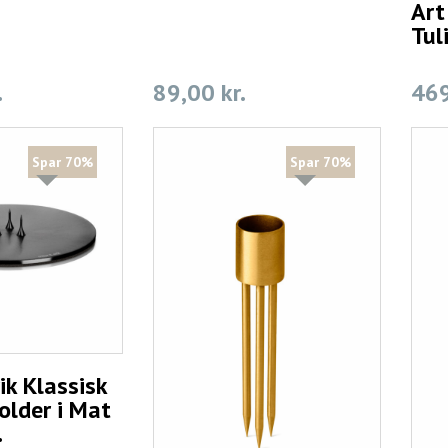
Art
Tul
.
89,00 kr.
469
Spar 70%
Spar 70%
ik Klassisk
older i Mat
.