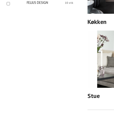
FELIUS DESIGN
10 stk
Køkken
Stue