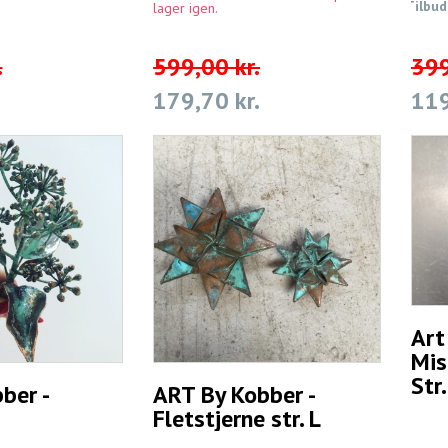
Tilbud
lager igen.
.
599,00 kr.
399
179,70 kr.
119
Art
Mis
Str
ber -
ART By Kobber -
Fletstjerne str. L