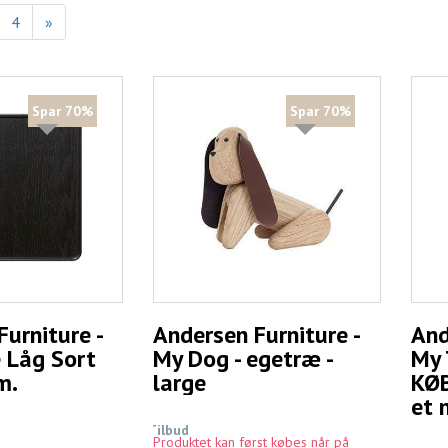
4
»
Spar 70%
Spar 70%
urniture -
Andersen Furniture -
And
 Låg Sort
My Dog - egetræ -
My 
m.
large
KØB
et 
Tilbud
Produktet kan først købes når på