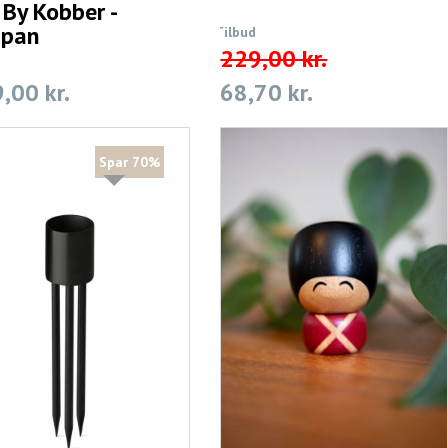
 By Kobber -
ipan
Tilbud
229,00 kr.
,00 kr.
68,70 kr.
Spar 70%