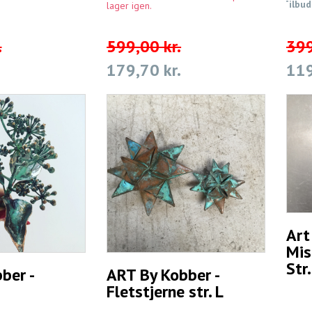
Tilbud
lager igen.
.
599,00 kr.
399
179,70 kr.
119
Art
Mis
Str
ber -
ART By Kobber -
Fletstjerne str. L