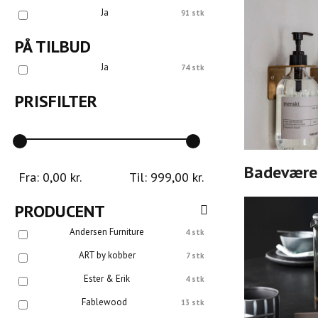
Ja
91 stk
PÅ TILBUD
Ja
74 stk
PRISFILTER
Badevære
Fra:
0,00
kr.
Til:
999,00
kr.
PRODUCENT
Andersen Furniture
4 stk
ART by kobber
7 stk
Ester & Erik
4 stk
Fablewood
13 stk