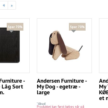
4
»
Spar 70%
Spar 70%
urniture -
Andersen Furniture -
And
 Låg Sort
My Dog - egetræ -
My 
m.
large
KØB
et 
Tilbud
Produktet kan først købes når på