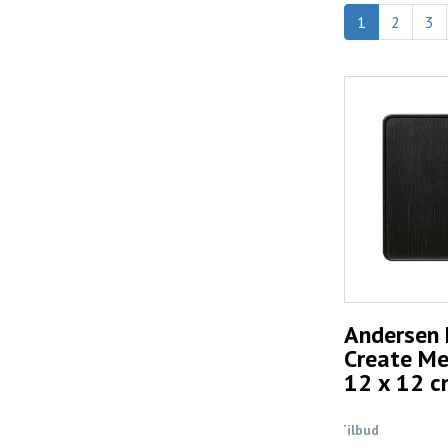
1
2
3
Andersen F
Create Me
12 x 12 c
Tilbud