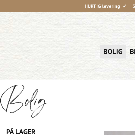
HURTIG levering
3
BOLIG
B
Bolig
PÅ LAGER