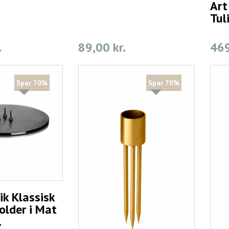
Art
Tul
.
89,00 kr.
469
Spar 70%
Spar 70%
ik Klassisk
older i Mat
.