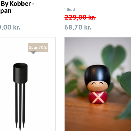
 By Kobber -
ipan
Tilbud
229,00 kr.
,00 kr.
68,70 kr.
Spar 70%