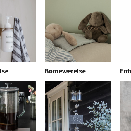
lse
Børneværelse
Ent