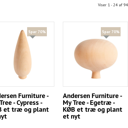
Viser 1 - 24 af 94
Spar 70%
Spar 70%
ersen Furniture -
Andersen Furniture -
Tree - Cypress -
My Tree - Egetræ -
 et træ og plant
KØB et træ og plant
nyt
et nyt