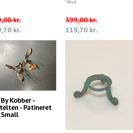
Tilbud
,00 kr.
399,00 kr.
,70 kr.
119,70 kr.
 By Kobber -
telten - Patineret
. Small