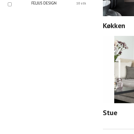
FELIUS DESIGN
10 stk
Køkken
Stue