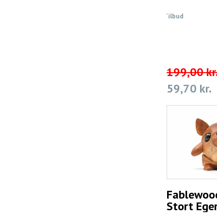
Tilbud
199,00 kr
59,70 kr.
Fablewood
Stort Ege