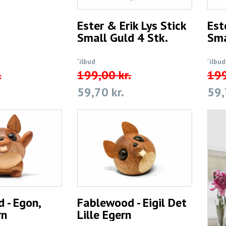
Ester & Erik Lys Stick
Est
Small Guld 4 Stk.
Sma
Tilbud
Tilbud
.
199,00 kr.
199
59,70 kr.
59,
 - Egon,
Fablewood - Eigil Det
rn
Lille Egern