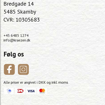
Bredgade 14
5485 Skamby
CVR: 10305683
+45 6485 1274
info@kraezen.dk
Følg os
Alle priser er angivet i DKK og inkl. moms