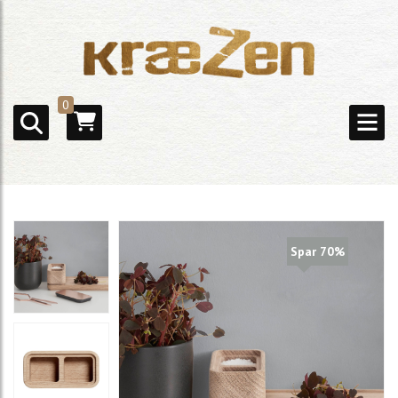
0
Spar 70%