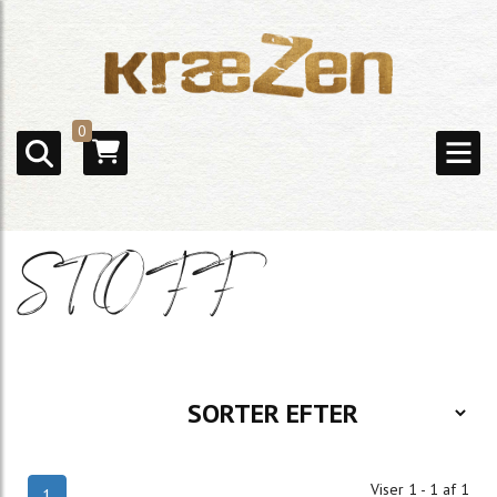
0
STOFF
Viser 1 - 1 af 1
1