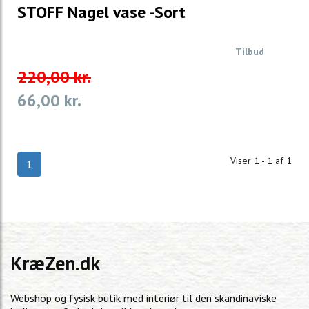
STOFF Nagel vase -Sort
Tilbud
220,00 kr.
66,00 kr.
Viser 1 - 1 af 1
1
KræZen.dk
Webshop og fysisk butik med interiør til den skandinaviske