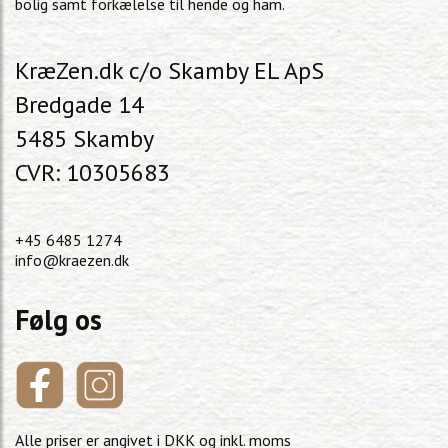
bolig samt forkælelse til hende og ham.
KræZen.dk c/o Skamby EL ApS
Bredgade 14
5485 Skamby
CVR: 10305683
+45 6485 1274
info@kraezen.dk
Følg os
Alle priser er angivet i DKK og inkl. moms