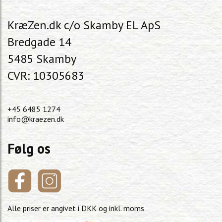
KræZen.dk c/o Skamby EL ApS
Bredgade 14
5485 Skamby
CVR: 10305683
+45 6485 1274
info@kraezen.dk
Følg os
Alle priser er angivet i DKK og inkl. moms