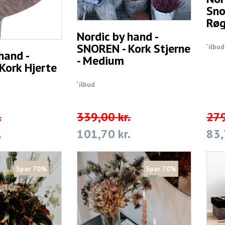
Sno
Røg
Nordic by hand -
SNOREN - Kork Stjerne
Tilbud
hand -
- Medium
Kork Hjerte
Tilbud
.
339,00 kr.
279
.
101,70 kr.
83,
Spar 70%
Spar 70%