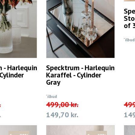
Spe
Sto
of 
Tilbud
 - Harlequin
Specktrum - Harlequin
 Cylinder
Karaffel - Cylinder
Gray
Tilbud
.
499,00 kr.
499
.
149,70 kr.
149