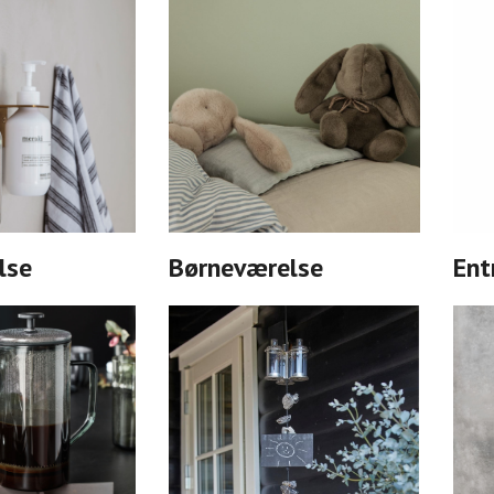
lse
Børneværelse
Ent