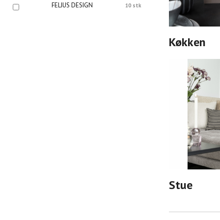
FELIUS DESIGN
10 stk
Køkken
Stue