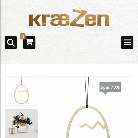
0
Spar 70%