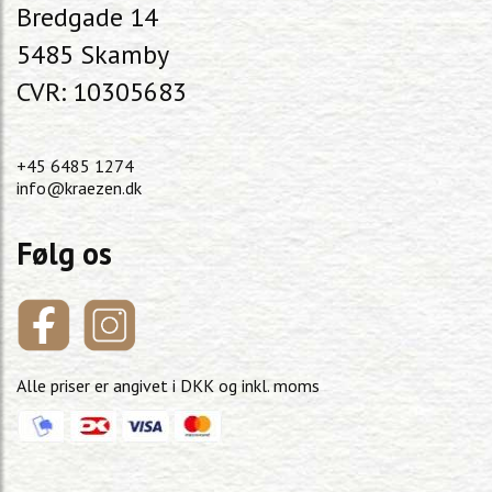
Bredgade 14
5485 Skamby
CVR: 10305683
+45 6485 1274
info@kraezen.dk
Følg os
Alle priser er angivet i DKK og inkl. moms