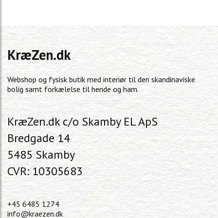
KræZen.dk
Webshop og fysisk butik med interiør til den skandinaviske
bolig samt forkælelse til hende og ham.
KræZen.dk c/o Skamby EL ApS
Bredgade 14
5485 Skamby
CVR: 10305683
+45 6485 1274
info@kraezen.dk