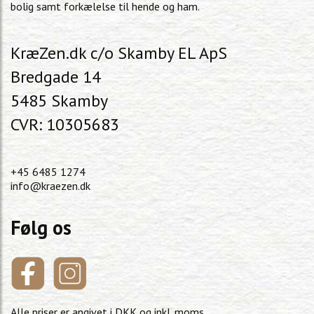
bolig samt forkælelse til hende og ham.
KræZen.dk c/o Skamby EL ApS
Bredgade 14
5485 Skamby
CVR: 10305683
+45 6485 1274
info@kraezen.dk
Følg os
Alle priser er angivet i DKK og inkl. moms