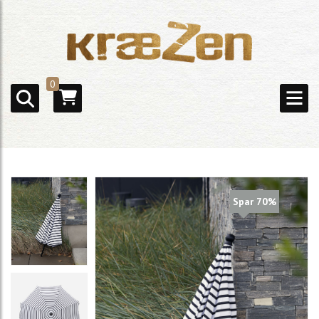
0
Spar 70%